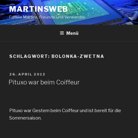
Zum
MARTINSWEB
Inhalt
Familie Martins, Freunde und Verwandte
springen
Menü
SCHLAGWORT:
BOLONKA-ZWETNA
VERÖFFENTLICHT
26. APRIL 2012
AM
Pituxo war beim Coiffeur
Pituxo war Gestern beim Coiffeur und ist bereit für die
Sommersaison.