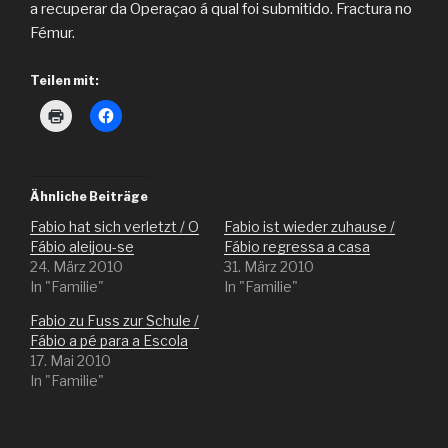
a recuperar da Operaçao á qual foi submitido. Fractura no
Fémur.
Teilen mit:
K
K
l
l
i
i
c
c
k
k
e
,
n
u
Ähnliche Beiträge
z
m
u
a
Fabio hat sich verletzt / O
Fabio ist wieder zuhause /
m
u
A
f
Fábio aleijou-se
Fábio regressa a casa
u
F
24. März 2010
31. März 2010
s
a
d
c
In "Familie"
In "Familie"
r
e
u
b
Fabio zu Fuss zur Schule /
c
o
k
o
Fábio a pé para a Escola
e
k
n
z
17. Mai 2010
(
u
In "Familie"
W
t
i
e
r
i
d
l
i
e