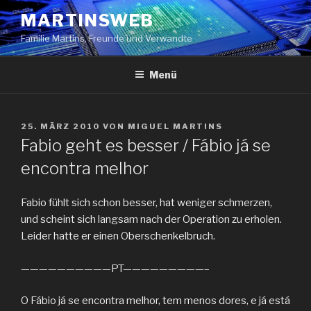
Zum
MARTINSWEB
Inhalt
Familie Martins, Freunde und Verwandte
springen
Menü
VERÖFFENTLICHT
25. MÄRZ 2010
VON
MIGUEL MARTINS
AM
Fabio geht es besser / Fábio já se
encontra melhor
Fabio fühlt sich schon besser, hat weniger schmerzen,
und scheint sich langsam nach der Operation zu erholen.
Leider hatte er einen Oberschenkelbruch.
——————————PT—————————–
O Fábio já se encontra melhor, tem menos dores, e já está