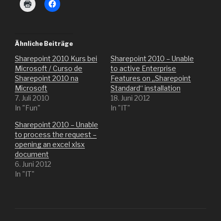
K
K
l
l
i
i
c
c
k
k
e
,
n
u
Ähnliche Beiträge
z
m
u
a
Sharepoint 2010 Kurs bei
Sharepoint 2010 – Unable
m
u
A
f
Microsoft / Curso de
to active Enterprise
u
F
Sharepoint 2010 na
Features on „Sharepoint
s
a
d
c
Microsoft
Standard“ installation
r
e
7. Juli 2010
18. Juni 2012
u
b
c
o
In "Fun"
In "IT"
k
o
e
k
n
z
Sharepoint 2010 – Unable
(
u
to process the request –
W
t
i
e
opening an excel xlsx
r
i
document
d
l
i
e
6. Juni 2012
n
n
In "IT"
n
(
e
W
u
i
e
r
m
d
F
i
e
n
n
n