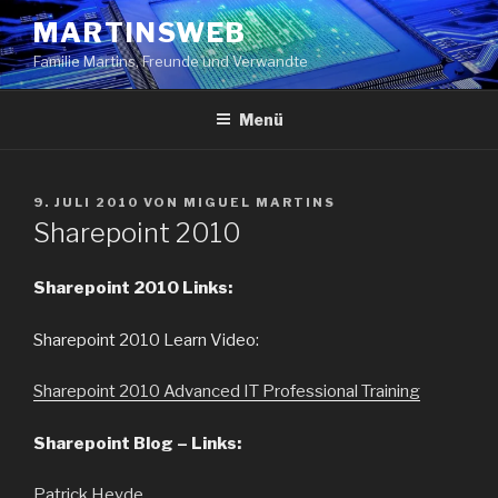
Zum
MARTINSWEB
Inhalt
Familie Martins, Freunde und Verwandte
springen
Menü
VERÖFFENTLICHT
9. JULI 2010
VON
MIGUEL MARTINS
AM
Sharepoint 2010
Sharepoint 2010 Links:
Sharepoint 2010 Learn Video:
Sharepoint 2010 Advanced IT Professional Training
Sharepoint Blog – Links:
Patrick Heyde