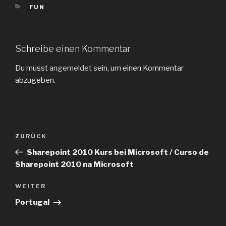
s
e
KATEGORIEN
FUN
t
u
e
e
r
m
g
F
e
e
ö
n
Schreibe einen Kommentar
f
s
f
t
n
e
Du musst
angemeldet
sein, um einen Kommentar
e
r
t
g
abzugeben.
)
e
ö
f
f
n
e
t
Beitragsnavigation
)
Vorheriger
ZURÜCK
Beitrag
Sharepoint 2010 Kurs bei Microsoft / Curso de
Sharepoint 2010 na Microsoft
Nächster
WEITER
Beitrag
Portugal