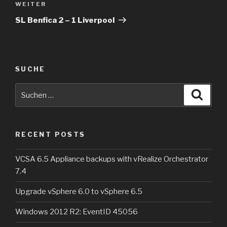
Nächster
WEITER
Beitrag
SL Benfica 2 – 1 Liverpool
SUCHE
Suche
Suche
nach:
RECENT POSTS
VCSA 6.5 Appliance backups with vRealize Orchestrator
7.4
Upgrade vSphere 6.0 to vSphere 6.5
Windows 2012 R2: EventID 45056