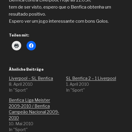
Benfica contra Liverpool, Hoje ás 21:05h,
tem de ser visto, espero que o Benfica obtenha um
resultado positivo.
Espero ver um jogo interessante com bons Golos.
Teilen mit:
K
K
l
l
i
i
c
c
k
k
e
,
n
u
Ähnliche Beiträge
z
m
u
a
Liverpool – SL Benfica
SL Benfica 2 – 1 Liverpool
m
u
A
f
8. April 2010
1. April 2010
u
F
In "Sport"
In "Sport"
s
a
d
c
r
e
Benfica Liga Meister
u
b
2009-2010 / Benfica
c
o
k
o
Campeão Nacional 2009-
e
k
n
z
2010
(
u
10. Mai 2010
W
t
i
e
In "Sport"