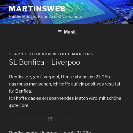
Zum
MARTINSWEB
Inhalt
Familie Martins, Freunde und Verwandte
springen
Menü
VERÖFFENTLICHT
1. APRIL 2010
VON
MIGUEL MARTINS
AM
SL Benfica – Liverpool
Benfica gegen Liverpool, Heute abend um 21:05h,
das muss man sehen, ich hoffe auf ein positives resultat
für Benfica.
Ich hoffe das es ein spannendes Match wird, mit schöne
gute Tore.
——————————PT—————————–